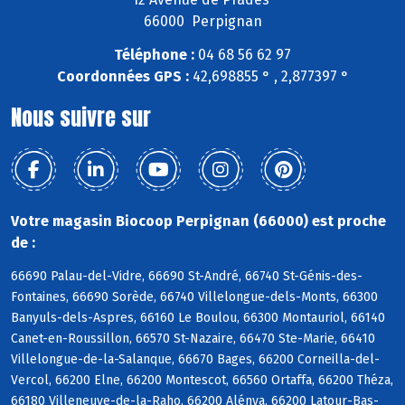
66000 Perpignan
Téléphone :
04 68 56 62 97
Coordonnées GPS :
42,698855 ° , 2,877397 °
Nous suivre sur
Votre magasin Biocoop Perpignan (66000) est proche
de :
66690 Palau-del-Vidre, 66690 St-André, 66740 St-Génis-des-
Fontaines, 66690 Sorède, 66740 Villelongue-dels-Monts, 66300
Banyuls-dels-Aspres, 66160 Le Boulou, 66300 Montauriol, 66140
Canet-en-Roussillon, 66570 St-Nazaire, 66470 Ste-Marie, 66410
Villelongue-de-la-Salanque, 66670 Bages, 66200 Corneilla-del-
Vercol, 66200 Elne, 66200 Montescot, 66560 Ortaffa, 66200 Théza,
66180 Villeneuve-de-la-Raho, 66200 Alénya, 66200 Latour-Bas-