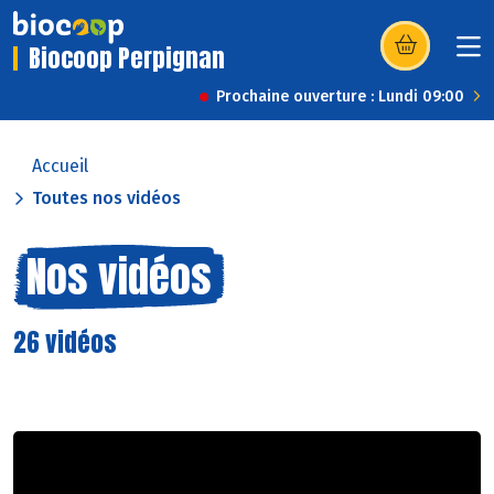
Biocoop Perpignan
(s’ouvre dans u
Prochaine ouverture : Lundi 09:00
Accueil
Toutes nos vidéos
Nos vidéos
26 vidéos