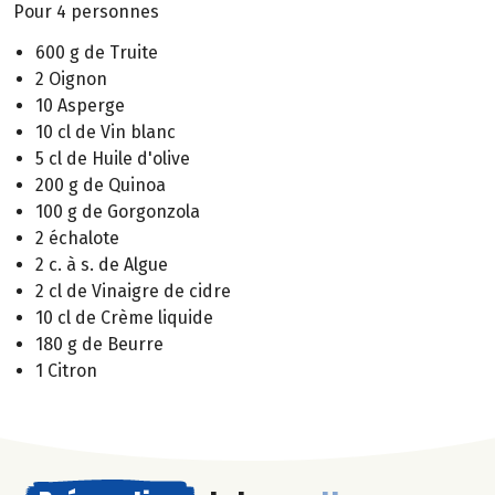
Pour 4 personnes
600 g de Truite
2 Oignon
10 Asperge
10 cl de Vin blanc
5 cl de Huile d'olive
200 g de Quinoa
100 g de Gorgonzola
2 échalote
2 c. à s. de Algue
2 cl de Vinaigre de cidre
10 cl de Crème liquide
180 g de Beurre
1 Citron