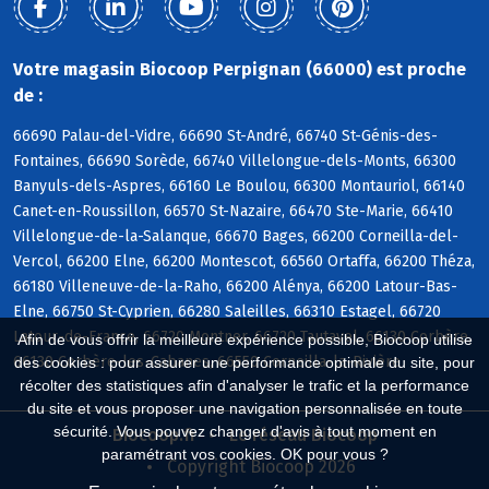
Votre magasin Biocoop Perpignan (66000) est proche
de :
66690 Palau-del-Vidre, 66690 St-André, 66740 St-Génis-des-
Fontaines, 66690 Sorède, 66740 Villelongue-dels-Monts, 66300
Banyuls-dels-Aspres, 66160 Le Boulou, 66300 Montauriol, 66140
Canet-en-Roussillon, 66570 St-Nazaire, 66470 Ste-Marie, 66410
Villelongue-de-la-Salanque, 66670 Bages, 66200 Corneilla-del-
Vercol, 66200 Elne, 66200 Montescot, 66560 Ortaffa, 66200 Théza,
66180 Villeneuve-de-la-Raho, 66200 Alénya, 66200 Latour-Bas-
Elne, 66750 St-Cyprien, 66280 Saleilles, 66310 Estagel, 66720
Latour-de-France, 66720 Montner, 66720 Tautavel, 66130 Corbère,
Afin de vous offrir la meilleure expérience possible, Biocoop utilise
66130 Corbère-les-Cabanes, 66550 Corneilla-la-Rivière
des cookies : pour assurer une performance optimale du site, pour
récolter des statistiques afin d'analyser le trafic et la performance
du site et vous proposer une navigation personnalisée en toute
sécurité. Vous pouvez changer d'avis à tout moment en
Biocoop.fr
Le réseau Biocoop
paramétrant vos cookies. OK pour vous ?
Copyright Biocoop 2026