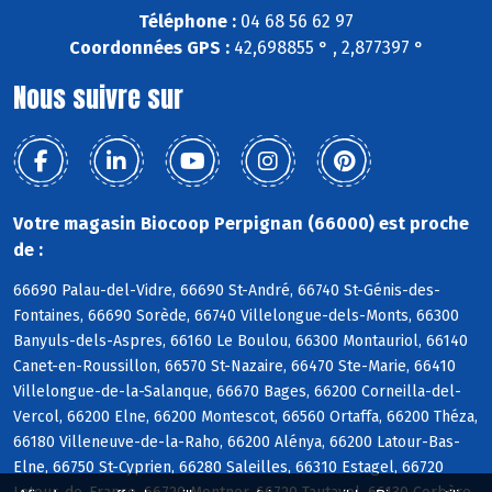
Téléphone :
04 68 56 62 97
Coordonnées GPS :
42,698855 ° , 2,877397 °
Nous suivre sur
Votre magasin Biocoop Perpignan (66000) est proche
de :
66690 Palau-del-Vidre, 66690 St-André, 66740 St-Génis-des-
Fontaines, 66690 Sorède, 66740 Villelongue-dels-Monts, 66300
Banyuls-dels-Aspres, 66160 Le Boulou, 66300 Montauriol, 66140
Canet-en-Roussillon, 66570 St-Nazaire, 66470 Ste-Marie, 66410
Villelongue-de-la-Salanque, 66670 Bages, 66200 Corneilla-del-
Vercol, 66200 Elne, 66200 Montescot, 66560 Ortaffa, 66200 Théza,
66180 Villeneuve-de-la-Raho, 66200 Alénya, 66200 Latour-Bas-
Elne, 66750 St-Cyprien, 66280 Saleilles, 66310 Estagel, 66720