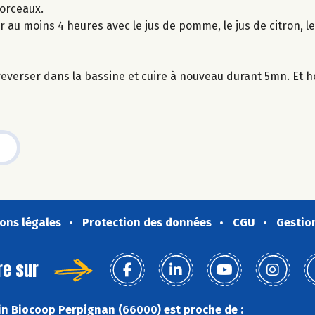
morceaux.
 au moins 4 heures avec le jus de pomme, le jus de citron, le
 reverser dans la bassine et cuire à nouveau durant 5mn. Et h
ons légales
Protection des données
CGU
Gestio
re sur
n Biocoop Perpignan (66000) est proche de :