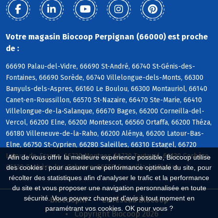
Votre magasin Biocoop Perpignan (66000) est proche
de :
66690 Palau-del-Vidre, 66690 St-André, 66740 St-Génis-des-
Fontaines, 66690 Sorède, 66740 Villelongue-dels-Monts, 66300
Banyuls-dels-Aspres, 66160 Le Boulou, 66300 Montauriol, 66140
Canet-en-Roussillon, 66570 St-Nazaire, 66470 Ste-Marie, 66410
Villelongue-de-la-Salanque, 66670 Bages, 66200 Corneilla-del-
Vercol, 66200 Elne, 66200 Montescot, 66560 Ortaffa, 66200 Théza,
66180 Villeneuve-de-la-Raho, 66200 Alénya, 66200 Latour-Bas-
Elne, 66750 St-Cyprien, 66280 Saleilles, 66310 Estagel, 66720
Latour-de-France, 66720 Montner, 66720 Tautavel, 66130 Corbère,
Afin de vous offrir la meilleure expérience possible, Biocoop utilise
66130 Corbère-les-Cabanes, 66550 Corneilla-la-Rivière
des cookies : pour assurer une performance optimale du site, pour
récolter des statistiques afin d'analyser le trafic et la performance
du site et vous proposer une navigation personnalisée en toute
sécurité. Vous pouvez changer d'avis à tout moment en
Biocoop.fr
Le réseau Biocoop
paramétrant vos cookies. OK pour vous ?
Copyright Biocoop 2026