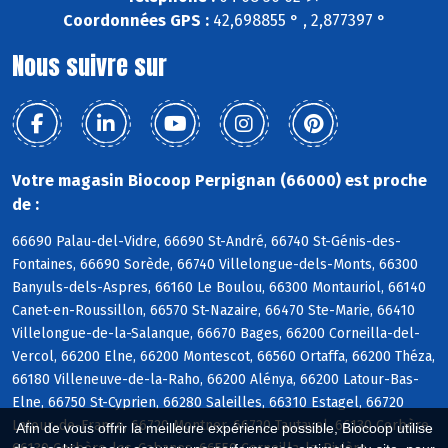
Coordonnées GPS :
42,698855 ° , 2,877397 °
Nous suivre sur
Votre magasin Biocoop Perpignan (66000) est proche
de :
66690 Palau-del-Vidre, 66690 St-André, 66740 St-Génis-des-
Fontaines, 66690 Sorède, 66740 Villelongue-dels-Monts, 66300
Banyuls-dels-Aspres, 66160 Le Boulou, 66300 Montauriol, 66140
Canet-en-Roussillon, 66570 St-Nazaire, 66470 Ste-Marie, 66410
Villelongue-de-la-Salanque, 66670 Bages, 66200 Corneilla-del-
Vercol, 66200 Elne, 66200 Montescot, 66560 Ortaffa, 66200 Théza,
66180 Villeneuve-de-la-Raho, 66200 Alénya, 66200 Latour-Bas-
Elne, 66750 St-Cyprien, 66280 Saleilles, 66310 Estagel, 66720
Latour-de-France, 66720 Montner, 66720 Tautavel, 66130 Corbère,
Afin de vous offrir la meilleure expérience possible, Biocoop utilise