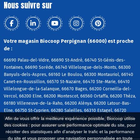
Nous suivre sur
Votre magasin Biocoop Perpignan (66000) est proche
de :
66690 Palau-del-Vidre, 66690 St-André, 66740 St-Génis-des-
Fontaines, 66690 Sorède, 66740 Villelongue-dels-Monts, 66300
Banyuls-dels-Aspres, 66160 Le Boulou, 66300 Montauriol, 66140
Canet-en-Roussillon, 66570 St-Nazaire, 66470 Ste-Marie, 66410
Villelongue-de-la-Salanque, 66670 Bages, 66200 Corneilla-del-
Vercol, 66200 Elne, 66200 Montescot, 66560 Ortaffa, 66200 Théza,
66180 Villeneuve-de-la-Raho, 66200 Alénya, 66200 Latour-Bas-
Elne, 66750 St-Cyprien, 66280 Saleilles, 66310 Estagel, 66720
Latour-de-France, 66720 Montner, 66720 Tautavel, 66130 Corbère,
Afin de vous offrir la meilleure expérience possible, Biocoop utilise
66130 Corbère-les-Cabanes, 66550 Corneilla-la-Rivière
des cookies : pour assurer une performance optimale du site, pour
récolter des statistiques afin d'analyser le trafic et la performance
du site et vous proposer une navigation personnalisée en toute