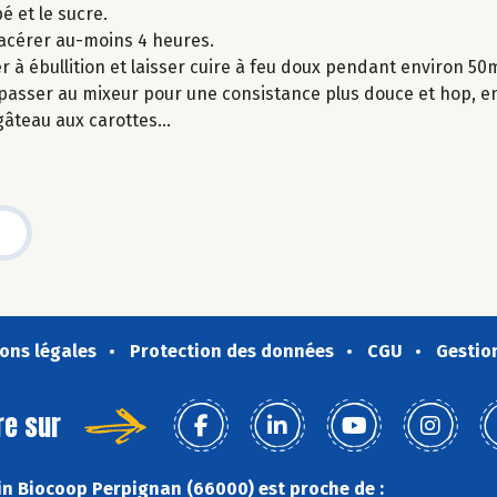
é et le sucre.
 macérer au-moins 4 heures.
r à ébullition et laisser cuire à feu doux pendant environ 5
 passer au mixeur pour une consistance plus douce et hop, en
 gâteau aux carottes…
ons légales
Protection des données
CGU
Gestio
re sur
n Biocoop Perpignan (66000) est proche de :