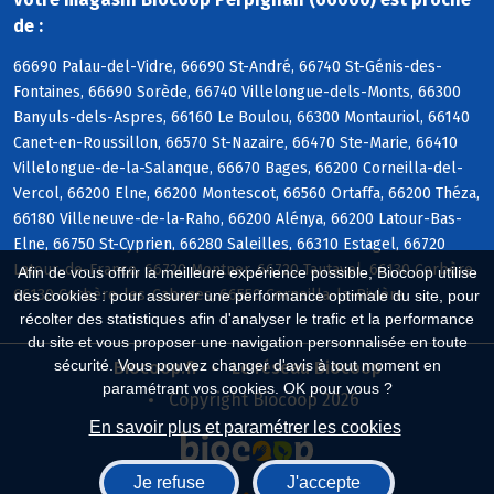
de :
66690 Palau-del-Vidre, 66690 St-André, 66740 St-Génis-des-
Fontaines, 66690 Sorède, 66740 Villelongue-dels-Monts, 66300
Banyuls-dels-Aspres, 66160 Le Boulou, 66300 Montauriol, 66140
Canet-en-Roussillon, 66570 St-Nazaire, 66470 Ste-Marie, 66410
Villelongue-de-la-Salanque, 66670 Bages, 66200 Corneilla-del-
Vercol, 66200 Elne, 66200 Montescot, 66560 Ortaffa, 66200 Théza,
66180 Villeneuve-de-la-Raho, 66200 Alénya, 66200 Latour-Bas-
Elne, 66750 St-Cyprien, 66280 Saleilles, 66310 Estagel, 66720
Latour-de-France, 66720 Montner, 66720 Tautavel, 66130 Corbère,
Afin de vous offrir la meilleure expérience possible, Biocoop utilise
66130 Corbère-les-Cabanes, 66550 Corneilla-la-Rivière
des cookies : pour assurer une performance optimale du site, pour
récolter des statistiques afin d'analyser le trafic et la performance
du site et vous proposer une navigation personnalisée en toute
sécurité. Vous pouvez changer d'avis à tout moment en
Biocoop.fr
Le réseau Biocoop
paramétrant vos cookies. OK pour vous ?
Copyright Biocoop 2026
En savoir plus et paramétrer les cookies
Je refuse
J'accepte