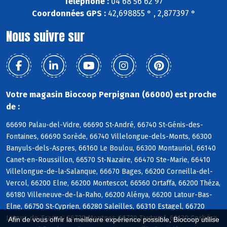
Téléphone :
04 68 56 62 97
Coordonnées GPS :
42,698855 ° , 2,877397 °
Nous suivre sur
Votre magasin Biocoop Perpignan (66000) est proche
de :
66690 Palau-del-Vidre, 66690 St-André, 66740 St-Génis-des-
Fontaines, 66690 Sorède, 66740 Villelongue-dels-Monts, 66300
Banyuls-dels-Aspres, 66160 Le Boulou, 66300 Montauriol, 66140
Canet-en-Roussillon, 66570 St-Nazaire, 66470 Ste-Marie, 66410
Villelongue-de-la-Salanque, 66670 Bages, 66200 Corneilla-del-
Vercol, 66200 Elne, 66200 Montescot, 66560 Ortaffa, 66200 Théza,
66180 Villeneuve-de-la-Raho, 66200 Alénya, 66200 Latour-Bas-
Elne, 66750 St-Cyprien, 66280 Saleilles, 66310 Estagel, 66720
Latour-de-France, 66720 Montner, 66720 Tautavel, 66130 Corbère,
Afin de vous offrir la meilleure expérience possible, Biocoop utilise