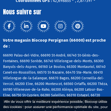
Coordonnées GPS :
42,698855 ° , 2,877397 °
Nous suivre sur
Votre magasin Biocoop Perpignan (66000) est proche
de :
66690 Palau-del-Vidre, 66690 St-André, 66740 St-Génis-des-
Fontaines, 66690 Sorède, 66740 Villelongue-dels-Monts, 66300
Banyuls-dels-Aspres, 66160 Le Boulou, 66300 Montauriol, 66140
Canet-en-Roussillon, 66570 St-Nazaire, 66470 Ste-Marie, 66410
Villelongue-de-la-Salanque, 66670 Bages, 66200 Corneilla-del-
Vercol, 66200 Elne, 66200 Montescot, 66560 Ortaffa, 66200 Théza,
66180 Villeneuve-de-la-Raho, 66200 Alénya, 66200 Latour-Bas-
Elne, 66750 St-Cyprien, 66280 Saleilles, 66310 Estagel, 66720
Latour-de-France, 66720 Montner, 66720 Tautavel, 66130 Corbère,
Afin de vous offrir la meilleure expérience possible, Biocoop utilise
66130 Corbère-les-Cabanes, 66550 Corneilla-la-Rivière
des cookies : pour assurer une performance optimale du site, pour