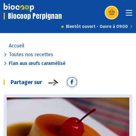
Biocoop Perpignan
(s’ouvre dans u
Bientôt ouvert - Ouvre à 09:00
Accueil
Toutes nos recettes
Flan aux œufs caramélisé
Partager sur