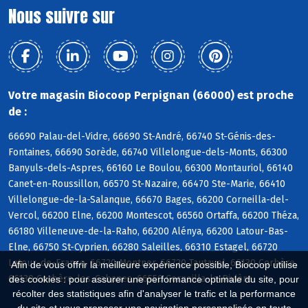
Nous suivre sur
Votre magasin Biocoop Perpignan (66000) est proche
de :
66690 Palau-del-Vidre, 66690 St-André, 66740 St-Génis-des-
Fontaines, 66690 Sorède, 66740 Villelongue-dels-Monts, 66300
Banyuls-dels-Aspres, 66160 Le Boulou, 66300 Montauriol, 66140
Canet-en-Roussillon, 66570 St-Nazaire, 66470 Ste-Marie, 66410
Villelongue-de-la-Salanque, 66670 Bages, 66200 Corneilla-del-
Vercol, 66200 Elne, 66200 Montescot, 66560 Ortaffa, 66200 Théza,
66180 Villeneuve-de-la-Raho, 66200 Alénya, 66200 Latour-Bas-
Elne, 66750 St-Cyprien, 66280 Saleilles, 66310 Estagel, 66720
Latour-de-France, 66720 Montner, 66720 Tautavel, 66130 Corbère,
Afin de vous offrir la meilleure expérience possible, Biocoop utilise
66130 Corbère-les-Cabanes, 66550 Corneilla-la-Rivière
des cookies : pour assurer une performance optimale du site, pour
récolter des statistiques afin d'analyser le trafic et la performance