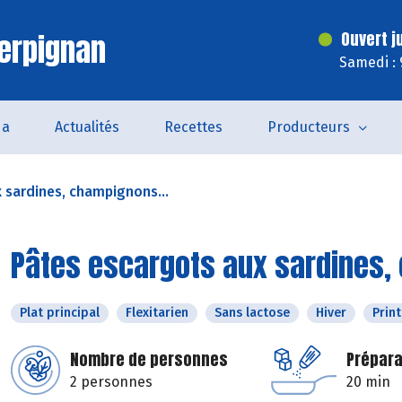
erpignan
Ouvert j
Samedi : 
da
Actualités
Recettes
Producteurs
 sardines, champignons...
Pâtes escargots aux sardines,
Plat principal
Flexitarien
Sans lactose
Hiver
Prin
Nombre de personnes
Prépara
2 personnes
20 min