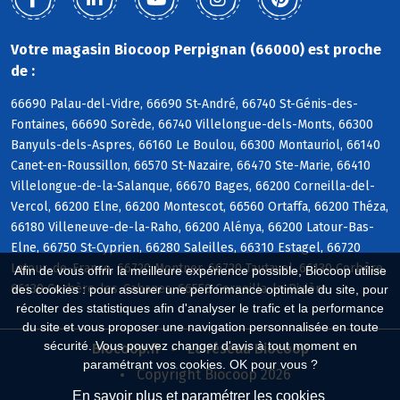
Votre magasin Biocoop Perpignan (66000) est proche
de :
66690 Palau-del-Vidre, 66690 St-André, 66740 St-Génis-des-
Fontaines, 66690 Sorède, 66740 Villelongue-dels-Monts, 66300
Banyuls-dels-Aspres, 66160 Le Boulou, 66300 Montauriol, 66140
Canet-en-Roussillon, 66570 St-Nazaire, 66470 Ste-Marie, 66410
Villelongue-de-la-Salanque, 66670 Bages, 66200 Corneilla-del-
Vercol, 66200 Elne, 66200 Montescot, 66560 Ortaffa, 66200 Théza,
66180 Villeneuve-de-la-Raho, 66200 Alénya, 66200 Latour-Bas-
Elne, 66750 St-Cyprien, 66280 Saleilles, 66310 Estagel, 66720
Latour-de-France, 66720 Montner, 66720 Tautavel, 66130 Corbère,
Afin de vous offrir la meilleure expérience possible, Biocoop utilise
66130 Corbère-les-Cabanes, 66550 Corneilla-la-Rivière
des cookies : pour assurer une performance optimale du site, pour
récolter des statistiques afin d'analyser le trafic et la performance
du site et vous proposer une navigation personnalisée en toute
sécurité. Vous pouvez changer d'avis à tout moment en
Biocoop.fr
Le réseau Biocoop
paramétrant vos cookies. OK pour vous ?
Copyright Biocoop 2026
En savoir plus et paramétrer les cookies