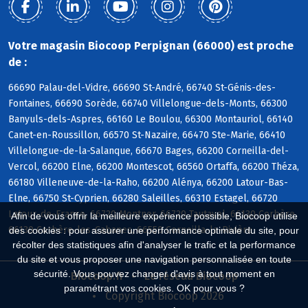
Votre magasin Biocoop Perpignan (66000) est proche
de :
66690 Palau-del-Vidre, 66690 St-André, 66740 St-Génis-des-
Fontaines, 66690 Sorède, 66740 Villelongue-dels-Monts, 66300
Banyuls-dels-Aspres, 66160 Le Boulou, 66300 Montauriol, 66140
Canet-en-Roussillon, 66570 St-Nazaire, 66470 Ste-Marie, 66410
Villelongue-de-la-Salanque, 66670 Bages, 66200 Corneilla-del-
Vercol, 66200 Elne, 66200 Montescot, 66560 Ortaffa, 66200 Théza,
66180 Villeneuve-de-la-Raho, 66200 Alénya, 66200 Latour-Bas-
Elne, 66750 St-Cyprien, 66280 Saleilles, 66310 Estagel, 66720
Latour-de-France, 66720 Montner, 66720 Tautavel, 66130 Corbère,
Afin de vous offrir la meilleure expérience possible, Biocoop utilise
66130 Corbère-les-Cabanes, 66550 Corneilla-la-Rivière
des cookies : pour assurer une performance optimale du site, pour
récolter des statistiques afin d'analyser le trafic et la performance
du site et vous proposer une navigation personnalisée en toute
sécurité. Vous pouvez changer d'avis à tout moment en
Biocoop.fr
Le réseau Biocoop
paramétrant vos cookies. OK pour vous ?
Copyright Biocoop 2026