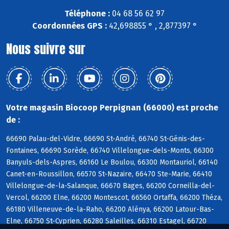
Téléphone :
04 68 56 62 97
Coordonnées GPS :
42,698855 ° , 2,877397 °
Nous suivre sur
Votre magasin Biocoop Perpignan (66000) est proche
de :
66690 Palau-del-Vidre, 66690 St-André, 66740 St-Génis-des-
Fontaines, 66690 Sorède, 66740 Villelongue-dels-Monts, 66300
Banyuls-dels-Aspres, 66160 Le Boulou, 66300 Montauriol, 66140
Canet-en-Roussillon, 66570 St-Nazaire, 66470 Ste-Marie, 66410
Villelongue-de-la-Salanque, 66670 Bages, 66200 Corneilla-del-
Vercol, 66200 Elne, 66200 Montescot, 66560 Ortaffa, 66200 Théza,
66180 Villeneuve-de-la-Raho, 66200 Alénya, 66200 Latour-Bas-
Elne, 66750 St-Cyprien, 66280 Saleilles, 66310 Estagel, 66720