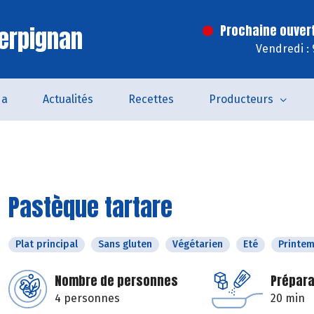
erpignan
Prochaine ouver
Vendredi :
da
Actualités
Recettes
Producteurs
Pastèque tartare
Plat principal
Sans gluten
Végétarien
Eté
Printe
Nombre de personnes
Prépara
4 personnes
20 min