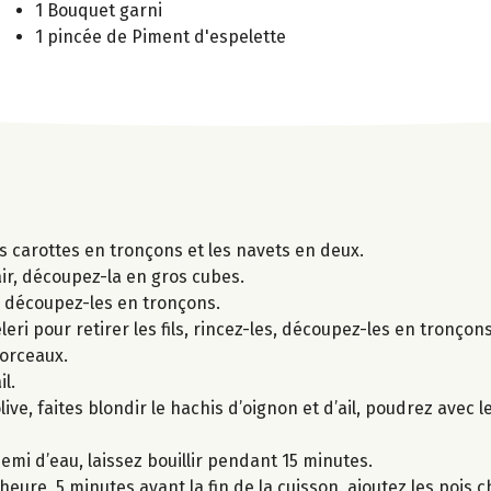
1 Bouquet garni
1 pincée de Piment d'espelette
es carottes en tronçons et les navets en deux.
hair, découpez-la en gros cubes.
s, découpez-les en tronçons.
ri pour retirer les fils, rincez-les, découpez-les en tronçons
morceaux.
l.
ive, faites blondir le hachis d’oignon et d’ail, poudrez avec l
demi d’eau, laissez bouillir pendant 15 minutes.
ure, 5 minutes avant la fin de la cuisson, ajoutez les pois c