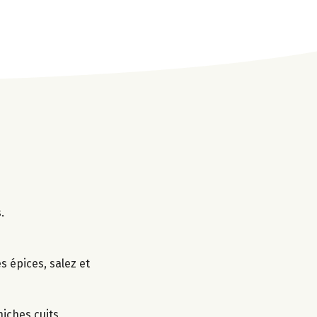
.
es épices, salez et
hiches cuits