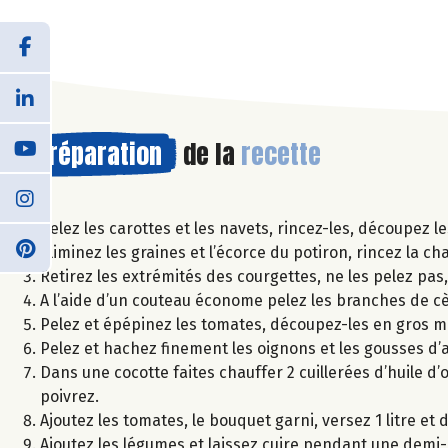
Préparation
de la
recette
Pelez les carottes et les navets, rincez-les, découpez l
Eliminez les graines et l’écorce du potiron, rincez la c
Retirez les extrémités des courgettes, ne les pelez pa
A l’aide d’un couteau économe pelez les branches de cèle
Pelez et épépinez les tomates, découpez-les en gros 
Pelez et hachez finement les oignons et les gousses d’ai
Dans une cocotte faites chauffer 2 cuillerées d’huile d’ol
poivrez.
Ajoutez les tomates, le bouquet garni, versez 1 litre et 
Ajoutez les légumes et laissez cuire pendant une demi-he