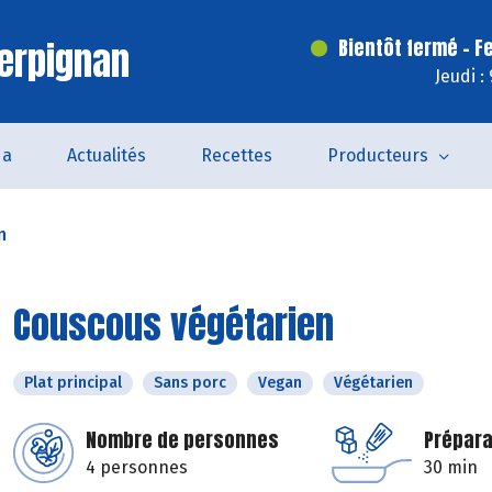
erpignan
Bientôt fermé - F
Jeudi :
da
Actualités
Recettes
Producteurs
n
Couscous végétarien
Plat principal
Sans porc
Vegan
Végétarien
Nombre de personnes
Prépara
4 personnes
30 min