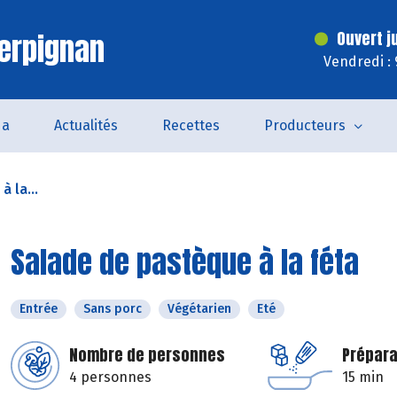
erpignan
Ouvert j
Vendredi :
da
Actualités
Recettes
Producteurs
 la...
Salade de pastèque à la féta
Entrée
Sans porc
Végétarien
Eté
Nombre de personnes
Prépara
4 personnes
15 min