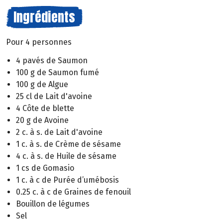
Ingrédients
Pour 4 personnes
4 pavés de Saumon
100 g de Saumon fumé
100 g de Algue
25 cl de Lait d'avoine
4 Côte de blette
20 g de Avoine
2 c. à s. de Lait d'avoine
1 c. à s. de Crème de sésame
4 c. à s. de Huile de sésame
1 cs de Gomasio
1 c. à c de Purée d’umébosis
0.25 c. à c de Graines de fenouil
Bouillon de légumes
Sel