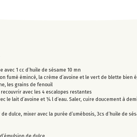
.
fée avec 1 cc d’huile de sésame 10 mn
n fumé émincé, la crème d’avoine et le vert de blette bien 
ne, les grains de fenouil
t recouvrir avec les 4 escalopes restantes
c le lait d’avoine et ¼ l d’eau. Saler, cuire doucement à dem
 de dulce, mixer avec la purée d’umébosis, 3cs d’huile de sés
 d’émulsion de dulce