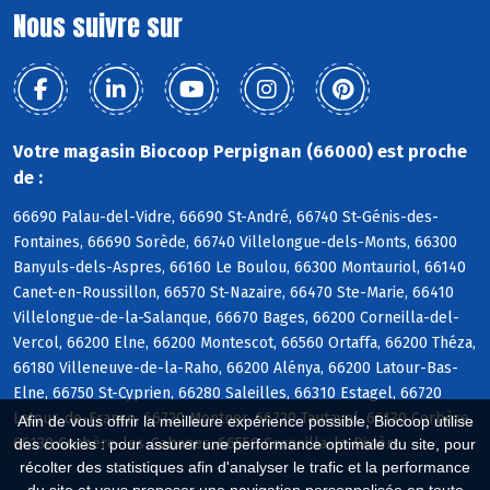
Nous suivre sur
Votre magasin Biocoop Perpignan (66000) est proche
de :
66690 Palau-del-Vidre, 66690 St-André, 66740 St-Génis-des-
Fontaines, 66690 Sorède, 66740 Villelongue-dels-Monts, 66300
Banyuls-dels-Aspres, 66160 Le Boulou, 66300 Montauriol, 66140
Canet-en-Roussillon, 66570 St-Nazaire, 66470 Ste-Marie, 66410
Villelongue-de-la-Salanque, 66670 Bages, 66200 Corneilla-del-
Vercol, 66200 Elne, 66200 Montescot, 66560 Ortaffa, 66200 Théza,
66180 Villeneuve-de-la-Raho, 66200 Alénya, 66200 Latour-Bas-
Elne, 66750 St-Cyprien, 66280 Saleilles, 66310 Estagel, 66720
Latour-de-France, 66720 Montner, 66720 Tautavel, 66130 Corbère,
Afin de vous offrir la meilleure expérience possible, Biocoop utilise
66130 Corbère-les-Cabanes, 66550 Corneilla-la-Rivière
des cookies : pour assurer une performance optimale du site, pour
récolter des statistiques afin d'analyser le trafic et la performance