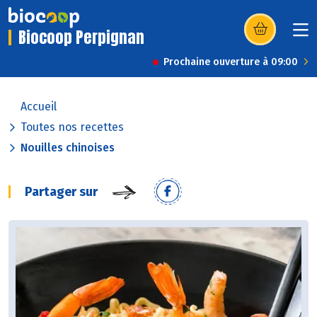
Biocoop Perpignan
(s’ouvre dans u
Prochaine ouverture à 09:00
Accueil
Toutes nos recettes
Nouilles chinoises
Partager sur