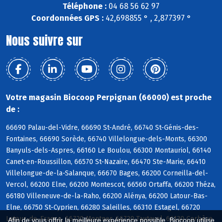
Téléphone :
04 68 56 62 97
Coordonnées GPS :
42,698855 ° , 2,877397 °
Nous suivre sur
Votre magasin Biocoop Perpignan (66000) est proche
de :
66690 Palau-del-Vidre, 66690 St-André, 66740 St-Génis-des-
Fontaines, 66690 Sorède, 66740 Villelongue-dels-Monts, 66300
Banyuls-dels-Aspres, 66160 Le Boulou, 66300 Montauriol, 66140
Canet-en-Roussillon, 66570 St-Nazaire, 66470 Ste-Marie, 66410
Villelongue-de-la-Salanque, 66670 Bages, 66200 Corneilla-del-
Vercol, 66200 Elne, 66200 Montescot, 66560 Ortaffa, 66200 Théza,
66180 Villeneuve-de-la-Raho, 66200 Alénya, 66200 Latour-Bas-
Elne, 66750 St-Cyprien, 66280 Saleilles, 66310 Estagel, 66720
Latour-de-France, 66720 Montner, 66720 Tautavel, 66130 Corbère,
Afin de vous offrir la meilleure expérience possible, Biocoop utilise