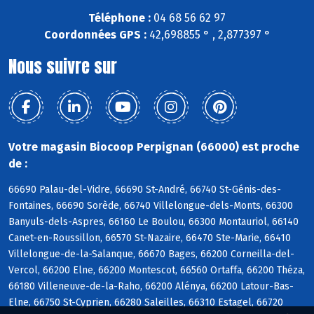
Téléphone :
04 68 56 62 97
Coordonnées GPS :
42,698855 ° , 2,877397 °
Nous suivre sur
Votre magasin Biocoop Perpignan (66000) est proche
de :
66690 Palau-del-Vidre, 66690 St-André, 66740 St-Génis-des-
Fontaines, 66690 Sorède, 66740 Villelongue-dels-Monts, 66300
Banyuls-dels-Aspres, 66160 Le Boulou, 66300 Montauriol, 66140
Canet-en-Roussillon, 66570 St-Nazaire, 66470 Ste-Marie, 66410
Villelongue-de-la-Salanque, 66670 Bages, 66200 Corneilla-del-
Vercol, 66200 Elne, 66200 Montescot, 66560 Ortaffa, 66200 Théza,
66180 Villeneuve-de-la-Raho, 66200 Alénya, 66200 Latour-Bas-
Elne, 66750 St-Cyprien, 66280 Saleilles, 66310 Estagel, 66720