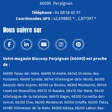
66000 Perpignan
Téléphone :
04 68 56 62 97
Coordonnées GPS :
42,698855 ° , 2,877397 °
Nous suivre sur
Votre magasin Biocoop Perpignan (66000) est proche
de :
66690 Palau-del-Vidre, 66690 St-André, 66740 St-Génis-des-
Fontaines, 66690 Sorède, 66740 Villelongue-dels-Monts, 66300
Banyuls-dels-Aspres, 66160 Le Boulou, 66300 Montauriol, 66140
Canet-en-Roussillon, 66570 St-Nazaire, 66470 Ste-Marie, 66410
Villelongue-de-la-Salanque, 66670 Bages, 66200 Corneilla-del-
Vercol, 66200 Elne, 66200 Montescot, 66560 Ortaffa, 66200 Théza,
66180 Villeneuve-de-la-Raho, 66200 Alénya, 66200 Latour-Bas-