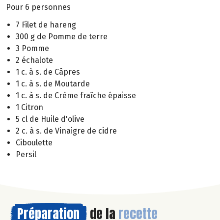
Pour 6 personnes
7 Filet de hareng
300 g de Pomme de terre
3 Pomme
2 échalote
1 c. à s. de Câpres
1 c. à s. de Moutarde
1 c. à s. de Crème fraîche épaisse
1 Citron
5 cl de Huile d'olive
2 c. à s. de Vinaigre de cidre
Ciboulette
Persil
Préparation
de la
recette